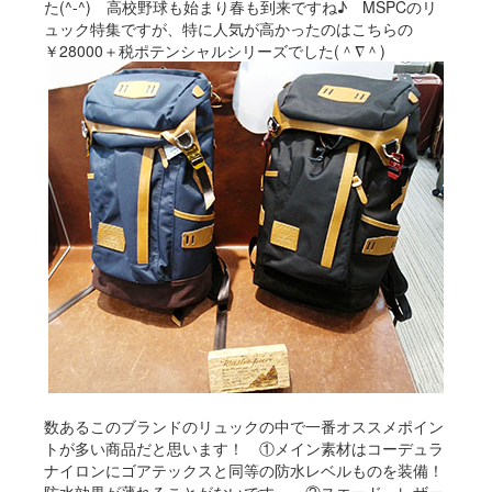
た(^-^) 高校野球も始まり春も到来ですね♪ MSPCのリ
ュック特集ですが、特に人気が高かったのはこちらの
￥28000＋税ポテンシャルシリーズでした(＾∇＾)
数あるこのブランドのリュックの中で一番オススメポイン
トが多い商品だと思います！ ①メイン素材はコーデュラ
ナイロンにゴアテックスと同等の防水レベルものを装備！
防水効果が薄れることがないです。 ②スエード、レザー