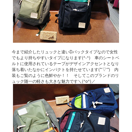
今まで紹介したリュックと違いDパックタイプなので女性
でもより持ちやすいタイプになります(^-^) 車のシートベ
ルトに使用されているテープがデザインアクセントとなり
落ち着いたなかにインパクトを持たせています(*'▽'*) 内
装もご覧のように色鮮やか！！ そしてこのブランドのリ
ュック随一の軽さも大きな魅力です＼(^o^)／