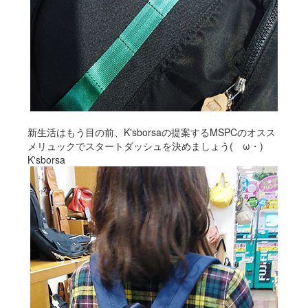
新生活はもう目の前、K'sborsaの提案するMSPCのオスス
メリュックでスタートダッシュを決めましょう(ゝω・)
K'sborsa