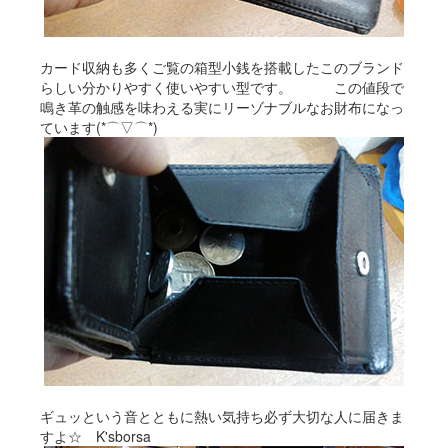
カード収納も多くご覧の箱型小銭を搭載したこのブランド
らしい分かりやすく使いやすい型です。 この値段で
鳴き革の触感を味わえる実にリーゾナブルなお財布になっ
ています(*⌒▽⌒*)
ギュッという音とともに熱い気持ち必ず大切な人に届きま
すよ☆ K'sborsa