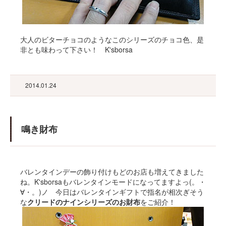
大人のビターチョコのようなこのシリーズのチョコ色、是
非とも味わって下さい！ K'sborsa
2014.01.24
鳴き財布
バレンタインデーの飾り付けもどのお店も増えてきました
ね。K'sborsaもバレンタインモードになってますよっ(。・
∀・。)ノ 今日はバレンタインギフトで指名が相次ぎそう
な
クリードのナインシリーズのお財布
をご紹介！