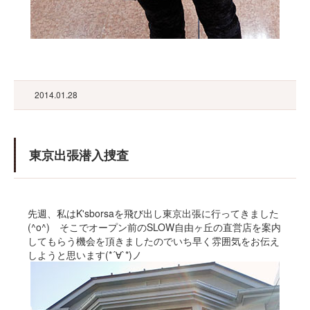
2014.01.28
東京出張潜入捜査
先週、私はK'sborsaを飛び出し東京出張に行ってきました
(^o^) そこでオープン前のSLOW自由ヶ丘の直営店を案内
してもらう機会を頂きましたのでいち早く雰囲気をお伝え
しようと思います(*´∀`*)ノ