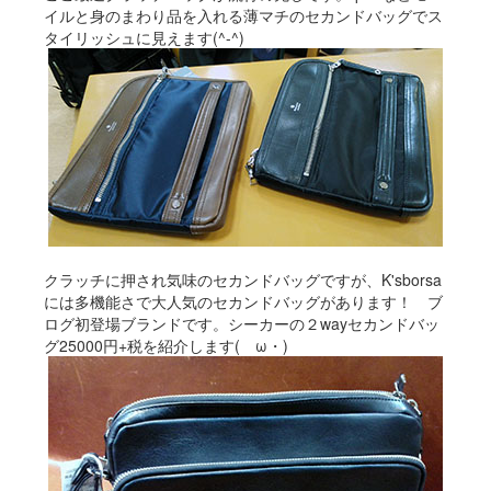
イルと身のまわり品を入れる薄マチのセカンドバッグでス
タイリッシュに見えます(^-^)
クラッチに押され気味のセカンドバッグですが、K'sborsa
には多機能さで大人気のセカンドバッグがあります！ ブ
ログ初登場ブランドです。シーカーの２wayセカンドバッ
グ25000円+税を紹介します(ゝω・)