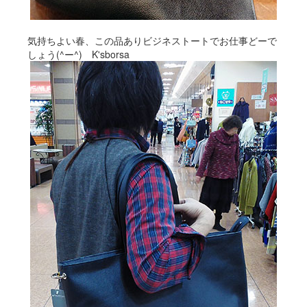
気持ちよい春、この品ありビジネストートでお仕事どーで
しょう(^ー^) K'sborsa