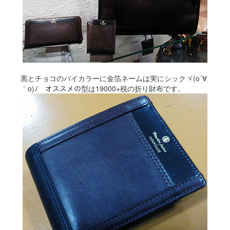
黒とチョコのバイカラーに金箔ネームは実にシックヾ(o´∀
｀o)ﾉ オススメの型は19000+税の折り財布です。